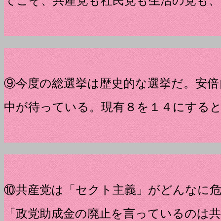
てこそ、共産党も社民党も生活の党も、
⑨今度の総選挙は歴史的な選挙だ。安倍
中が待っている。現有８を１４にする
⑩共産党は「セクト主義」がどんなに
「政党助成金の廃止を言っているのは