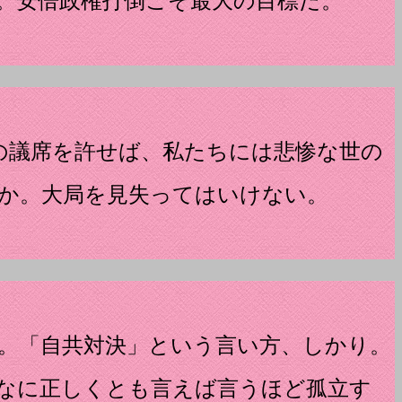
。安倍政権打倒こそ最大の目標だ。
の議席を許せば、私たちには悲惨な世の
か。大局を見失ってはいけない。
。「自共対決」という言い方、しかり。
なに正しくとも言えば言うほど孤立す