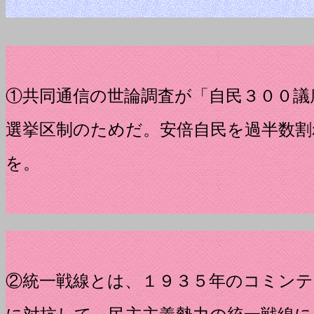
①共同通信の世論調査が「自民３００議
選挙区制のためだ。安倍自民を過半数割
を。
②統一戦線とは、１９３５年のコミン