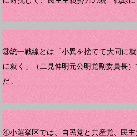
に対抗して、民主主義勢力の統一戦線
③統一戦線とは「小異を捨てて大同に
に就く」（二見伸明元公明党副委員長）
だ。
④小選挙区では、自民党と共産党、民主