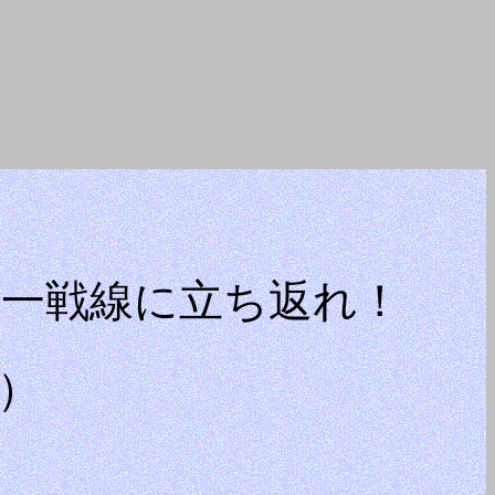
統一戦線に立ち返れ！
）