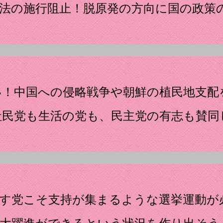
法の施行阻止！脱原発の方向に国の政策
い！中国への侵略戦争や朝鮮の植民地支配
社民党も生活の党も、民主党の有志も賛同
くす党こそ支持が集まるような選挙運動が