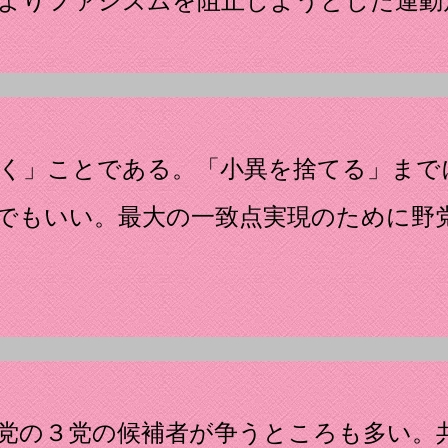
によりファシズムを阻止しようとした運動
就く」ことである。「小異を捨てる」まで
でもいい。最大の一致点実現のために野
党の３党の候補者が争うところも多い。