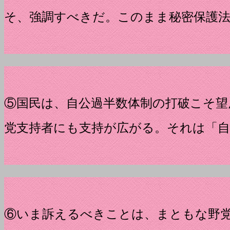
そ、強調すべきだ。このまま秘密保護
⑤国民は、自公過半数体制の打破こそ望
党支持者にも支持が広がる。それは「
⑥いま訴えるべきことは、まともな野