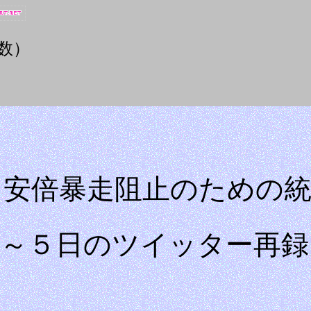
数）
、安倍暴走阻止のための
日～５日のツイッター再録