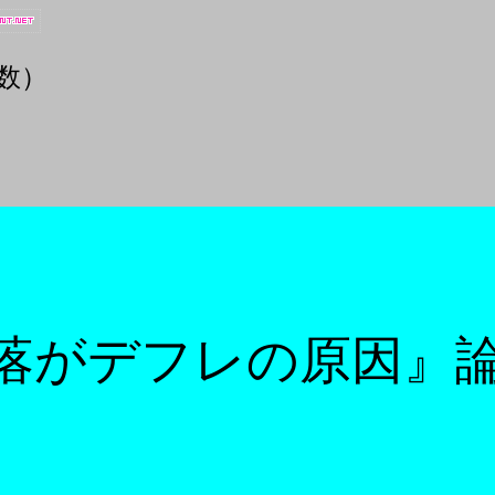
数）
落がデフレの原因』