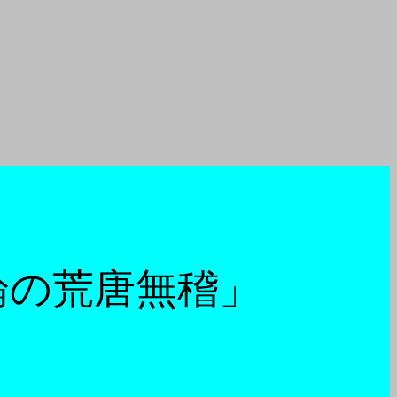
論の荒唐無稽」